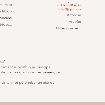
articulaires et
tilité et
vieillissement
a libido
Arthrose
opause
Arthrite
iose...
Ostéoporose...
QUE.
icament allopathique, principe
entialités d'actions très variées, ce
maintenir et pérenniser un état de