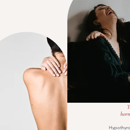
T
hor
Hypothyr