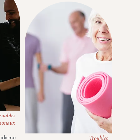
roubles
monaux
oïdismo
Troubles