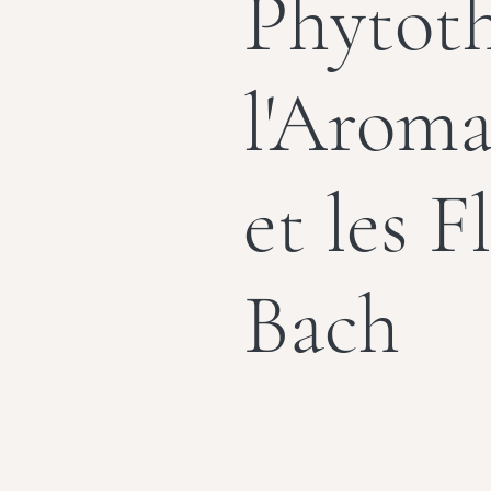
Phytoth
l'Aroma
et les F
Bach