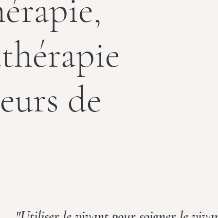
érapie,
thérapie
leurs de
"Utiliser le vivant pour soigner le vivan