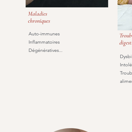
Maladies
chroniques
Auto-immunes
Troub
Inflammatoires
digest
Dégénératives...
Dysbi
Intol
Troub
alimen