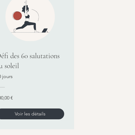
éfi des 60 salutations
u soleil
0 jours
00,00 €
Voir les détails