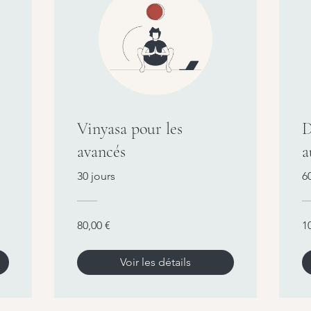
Vinyasa pour les
D
avancés
a
30 jours
6
80,00 €
1
Voir les détails